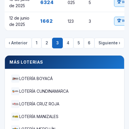
6324
025
5
🏆 Ver
de 2025
12 de junio
1662
123
3
🏆 Ver
de 2025
‹ Anterior
1
2
3
4
5
6
Siguiente ›
MÁS LOTERIAS
LOTERÍA BOYACÁ
LOTERÍA CUNDINAMARCA
LOTERÍA CRUZ ROJA
LOTERÍA MANIZALES