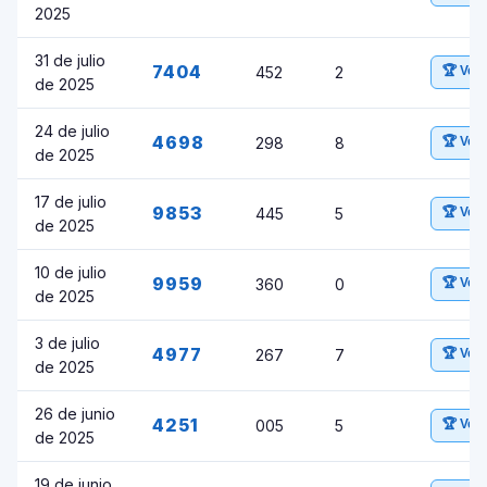
2025
31 de julio
7404
452
2
🏆 Ver
de 2025
24 de julio
4698
298
8
🏆 Ver
de 2025
17 de julio
9853
445
5
🏆 Ver
de 2025
10 de julio
9959
360
0
🏆 Ver
de 2025
3 de julio
4977
267
7
🏆 Ver
de 2025
26 de junio
4251
005
5
🏆 Ver
de 2025
19 de junio