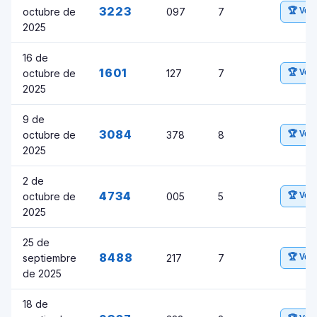
3223
octubre de
097
7
🏆 Ver
2025
16 de
1601
octubre de
127
7
🏆 Ver
2025
9 de
3084
octubre de
378
8
🏆 Ver
2025
2 de
4734
octubre de
005
5
🏆 Ver
2025
25 de
8488
septiembre
217
7
🏆 Ver
de 2025
18 de