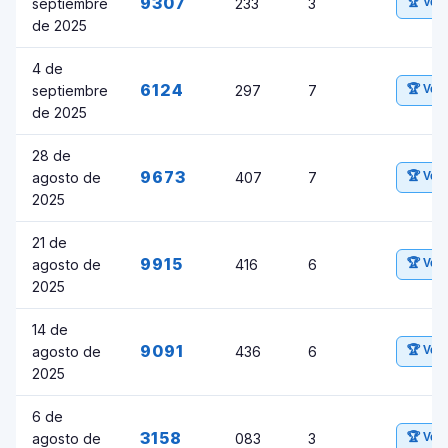
9307
septiembre
233
3
🏆 Ver
de 2025
4 de
6124
septiembre
297
7
🏆 Ver
de 2025
28 de
9673
agosto de
407
7
🏆 Ver
2025
21 de
9915
agosto de
416
6
🏆 Ver
2025
14 de
9091
agosto de
436
6
🏆 Ver
2025
6 de
3158
agosto de
083
3
🏆 Ver