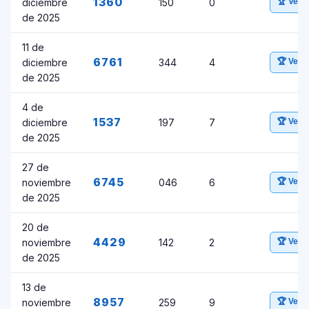
1360
diciembre
150
0
🏆 Ver 
de 2025
11 de
6761
diciembre
344
4
🏆 Ver 
de 2025
4 de
1537
diciembre
197
7
🏆 Ver 
de 2025
27 de
6745
noviembre
046
6
🏆 Ver 
de 2025
20 de
4429
noviembre
142
2
🏆 Ver 
de 2025
13 de
8957
noviembre
259
9
🏆 Ver 