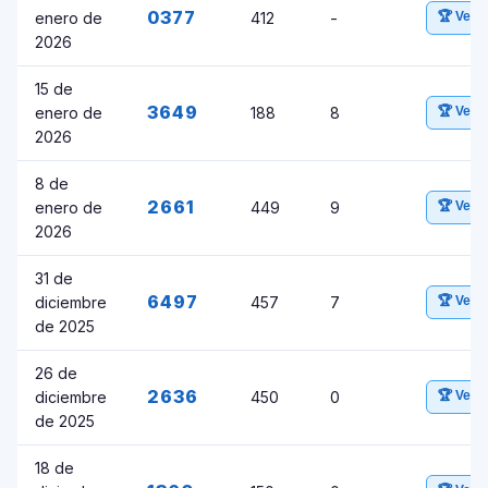
0377
enero de
412
-
🏆 Ver 
2026
15 de
3649
enero de
188
8
🏆 Ver 
2026
8 de
2661
enero de
449
9
🏆 Ver 
2026
31 de
6497
diciembre
457
7
🏆 Ver 
de 2025
26 de
2636
diciembre
450
0
🏆 Ver 
de 2025
18 de