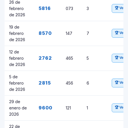
26 de
5816
febrero
073
3
🏆 Ver 
de 2026
19 de
8570
febrero
147
7
🏆 Ver 
de 2026
12 de
2762
febrero
465
5
🏆 Ver 
de 2026
5 de
2815
febrero
456
6
🏆 Ver 
de 2026
29 de
9600
enero de
121
1
🏆 Ver 
2026
22 de