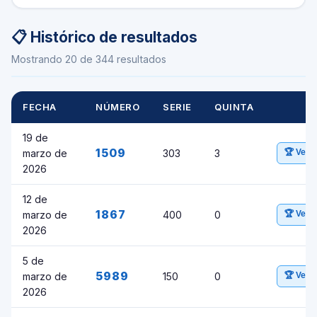
📋 Histórico de resultados
Mostrando 20 de 344 resultados
FECHA
NÚMERO
SERIE
QUINTA
19 de
1509
marzo de
303
3
🏆 Ver 
2026
12 de
1867
marzo de
400
0
🏆 Ver 
2026
5 de
5989
marzo de
150
0
🏆 Ver 
2026