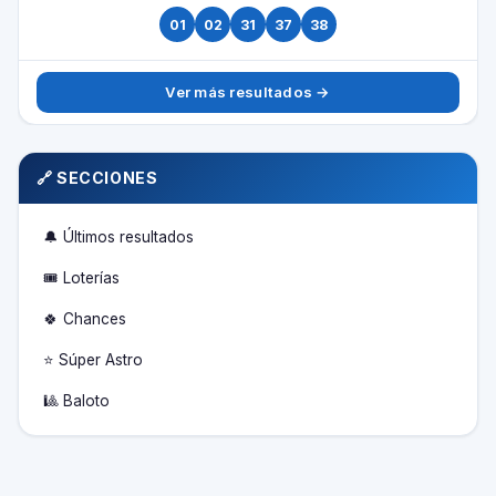
01
02
31
37
38
Ver más resultados →
🔗 SECCIONES
🔔 Últimos resultados
🎟️ Loterías
🍀 Chances
⭐ Súper Astro
🎱 Baloto