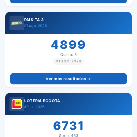
PAISITA 3
01 ago. 2026
4899
Quinta: 3
01 AGO. 2026
Ver más resultados →
LOTERÍA BOGOTÁ
30 jul. 2026
6731
Serie: 463