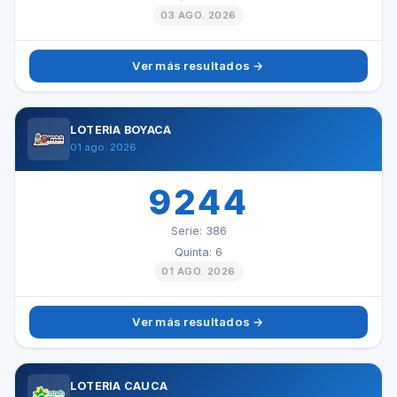
03 AGO. 2026
Ver más resultados →
LOTERÍA BOYACÁ
01 ago. 2026
9244
Serie: 386
Quinta: 6
01 AGO. 2026
Ver más resultados →
LOTERÍA CAUCA