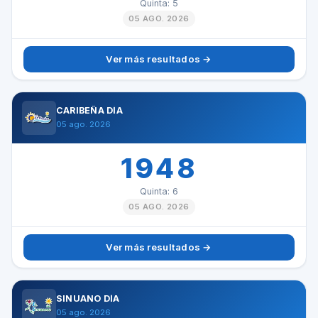
Quinta: 5
05 AGO. 2026
Ver más resultados →
CARIBEÑA DÍA
05 ago. 2026
1948
Quinta: 6
05 AGO. 2026
Ver más resultados →
SINUANO DÍA
05 ago. 2026