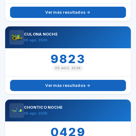
Ver más resultados →
CULONA NOCHE
05 ago. 2026
9823
05 AGO. 2026
Ver más resultados →
CHONTICO NOCHE
05 ago. 2026
0429