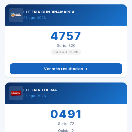
LOTERÍA CUNDINAMARCA
03 ago. 2026
4757
Serie: 320
03 AGO. 2026
Ver más resultados →
LOTERÍA TOLIMA
03 ago. 2026
0491
Serie: 72
Quinta: 2