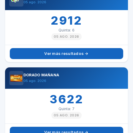
05 ago. 2026
2912
Quinta: 6
05 AGO. 2026
Ver más resultados →
DORADO MAÑANA
05 ago. 2026
3622
Quinta: 7
05 AGO. 2026
Ver más resultados →