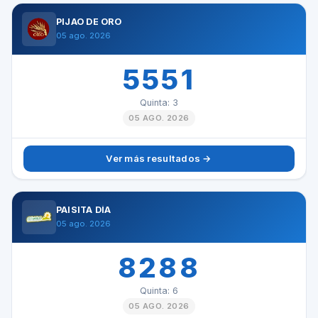
PIJAO DE ORO
05 ago. 2026
5551
Quinta: 3
05 AGO. 2026
Ver más resultados →
PAISITA DÍA
05 ago. 2026
8288
Quinta: 6
05 AGO. 2026