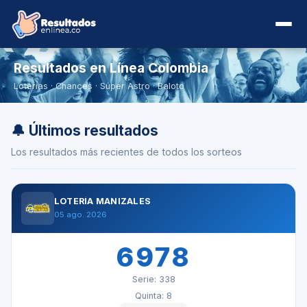
Resultados en Línea Colombia
Loterías · Chances · Súper Astro · Baloto
🔔 Últimos resultados
Los resultados más recientes de todos los sorteos
LOTERÍA MANIZALES
05 ago. 2026
6978
Serie: 338
Quinta: 8