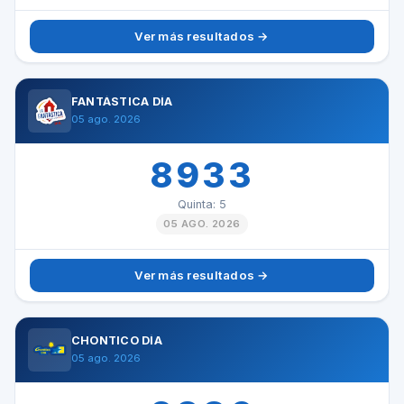
Ver más resultados →
FANTÁSTICA DÍA
05 ago. 2026
8933
Quinta: 5
05 AGO. 2026
Ver más resultados →
CHONTICO DÍA
05 ago. 2026