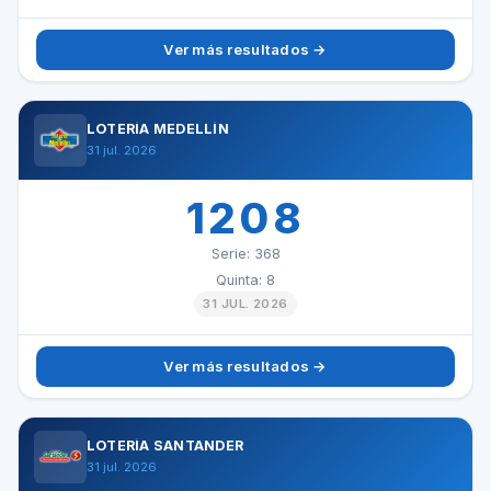
Ver más resultados →
LOTERÍA MEDELLÍN
31 jul. 2026
1208
Serie: 368
Quinta: 8
31 JUL. 2026
Ver más resultados →
LOTERÍA SANTANDER
31 jul. 2026