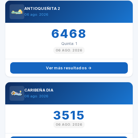
ANTIOQUEÑITA 2
06 ago. 2026
6468
Quinta: 1
06 AGO. 2026
Ver más resultados →
CARIBEÑA DÍA
06 ago. 2026
3515
06 AGO. 2026