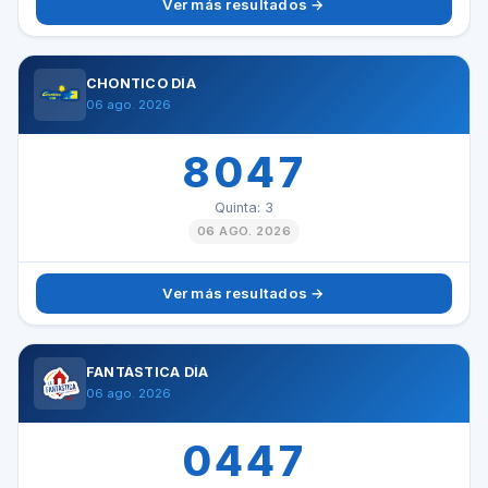
Ver más resultados →
CHONTICO DÍA
06 ago. 2026
8047
Quinta: 3
06 AGO. 2026
Ver más resultados →
FANTÁSTICA DÍA
06 ago. 2026
0447