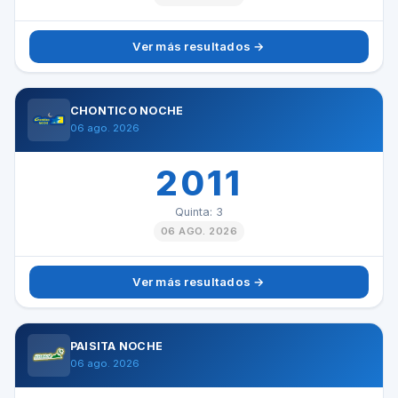
Ver más resultados →
CHONTICO NOCHE
06 ago. 2026
2011
Quinta: 3
06 AGO. 2026
Ver más resultados →
PAISITA NOCHE
06 ago. 2026