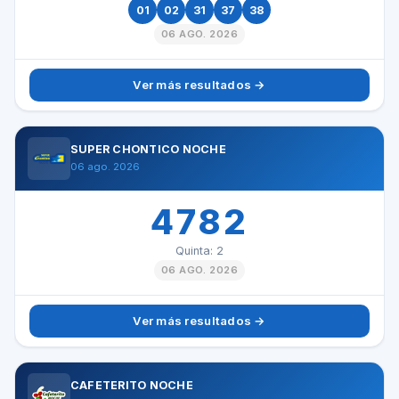
01
02
31
37
38
06 AGO. 2026
Ver más resultados →
SUPER CHONTICO NOCHE
06 ago. 2026
4782
Quinta: 2
06 AGO. 2026
Ver más resultados →
CAFETERITO NOCHE