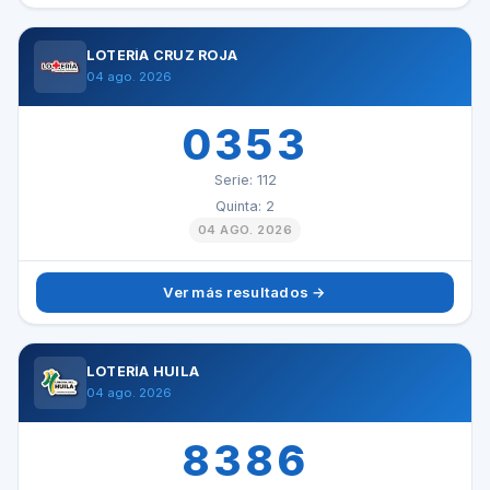
LOTERÍA CRUZ ROJA
04 ago. 2026
0353
Serie: 112
Quinta: 2
04 AGO. 2026
Ver más resultados →
LOTERÍA HUILA
04 ago. 2026
8386