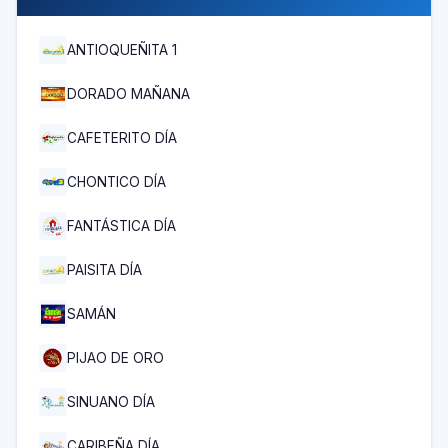
ANTIOQUEÑITA 1
DORADO MAÑANA
CAFETERITO DÍA
CHONTICO DÍA
FANTÁSTICA DÍA
PAISITA DÍA
SAMÁN
PIJAO DE ORO
SINUANO DÍA
CARIBEÑA DÍA