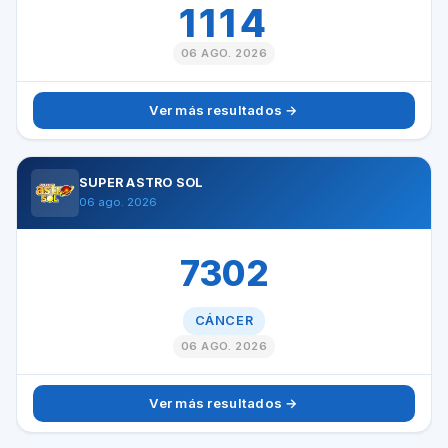
1114
06 AGO. 2026
Ver más resultados →
SUPER ASTRO SOL
06 ago. 2026
7302
CÁNCER
06 AGO. 2026
Ver más resultados →