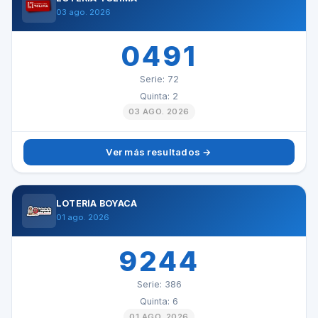
03 ago. 2026
0491
Serie: 72
Quinta: 2
03 AGO. 2026
Ver más resultados →
LOTERÍA BOYACÁ
01 ago. 2026
9244
Serie: 386
Quinta: 6
01 AGO. 2026