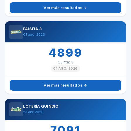
Ver más resultados →
PAISITA 3
01 ago. 2026
4899
Quinta: 3
01 AGO. 2026
Ver más resultados →
LOTERÍA QUINDÍO
23 abr. 2026
7091