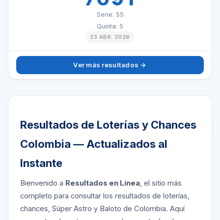
Serie: 55
Quinta: 5
23 ABR. 2026
Ver más resultados →
Resultados de Loterías y Chances
Colombia — Actualizados al
Instante
Bienvenido a
Resultados en Línea
, el sitio más
completo para consultar los resultados de loterías,
chances, Súper Astro y Baloto de Colombia. Aquí