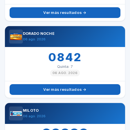
Ver más resultados →
DORADO NOCHE
06 ago. 2026
0842
Quinta: 7
06 AGO. 2026
Ver más resultados →
MILOTO
06 ago. 2026