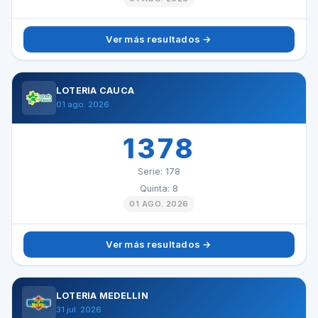
Ver más resultados →
LOTERÍA CAUCA
01 ago. 2026
1378
Serie: 178
Quinta: 8
01 AGO. 2026
Ver más resultados →
LOTERÍA MEDELLÍN
31 jul. 2026