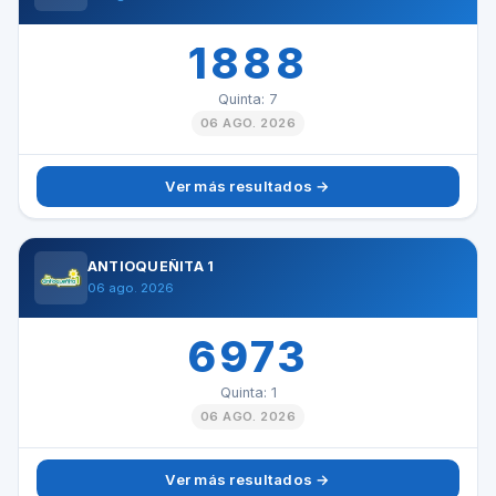
1888
Quinta: 7
06 AGO. 2026
Ver más resultados →
ANTIOQUEÑITA 1
06 ago. 2026
6973
Quinta: 1
06 AGO. 2026
Ver más resultados →