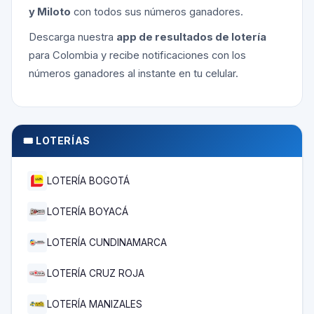
y Miloto
con todos sus números ganadores.
Descarga nuestra
app de resultados de lotería
para Colombia y recibe notificaciones con los
números ganadores al instante en tu celular.
🎟️ LOTERÍAS
LOTERÍA BOGOTÁ
LOTERÍA BOYACÁ
LOTERÍA CUNDINAMARCA
LOTERÍA CRUZ ROJA
LOTERÍA MANIZALES