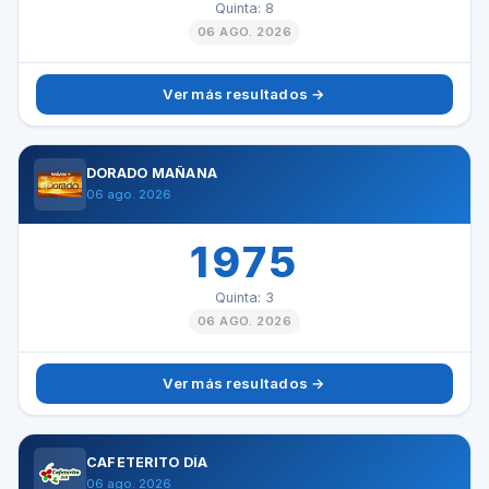
Quinta: 8
06 AGO. 2026
Ver más resultados →
DORADO MAÑANA
06 ago. 2026
1975
Quinta: 3
06 AGO. 2026
Ver más resultados →
CAFETERITO DÍA
06 ago. 2026