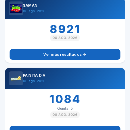
SAMÁN
06 ago. 2026
8921
06 AGO. 2026
Ver más resultados →
PAISITA DÍA
06 ago. 2026
1084
Quinta: 5
06 AGO. 2026