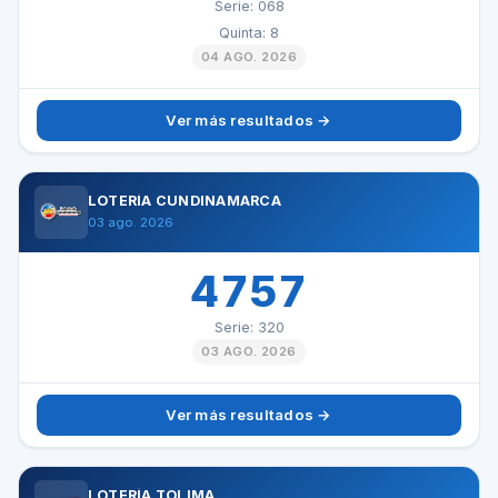
Serie: 068
Quinta: 8
04 AGO. 2026
Ver más resultados →
LOTERÍA CUNDINAMARCA
03 ago. 2026
4757
Serie: 320
03 AGO. 2026
Ver más resultados →
LOTERÍA TOLIMA