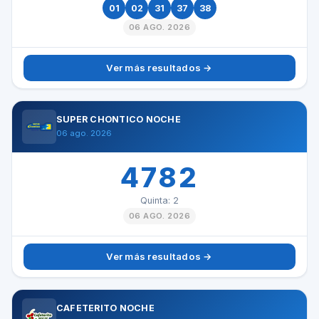
01
02
31
37
38
06 AGO. 2026
Ver más resultados →
SUPER CHONTICO NOCHE
06 ago. 2026
4782
Quinta: 2
06 AGO. 2026
Ver más resultados →
CAFETERITO NOCHE