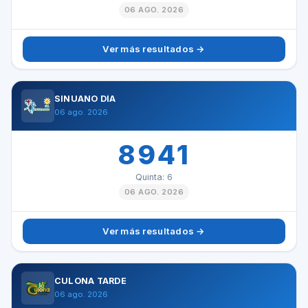
06 AGO. 2026
Ver más resultados →
SINUANO DÍA
06 ago. 2026
8941
Quinta: 6
06 AGO. 2026
Ver más resultados →
CULONA TARDE
06 ago. 2026