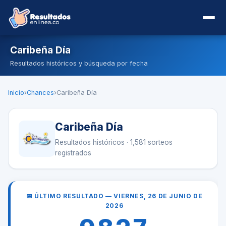
Caribeña Día
Resultados históricos y búsqueda por fecha
Inicio
›
Chances
›
Caribeña Día
Caribeña Día
Resultados históricos · 1,581 sorteos
registrados
📅 ÚLTIMO RESULTADO — VIERNES, 26 DE JUNIO DE
2026