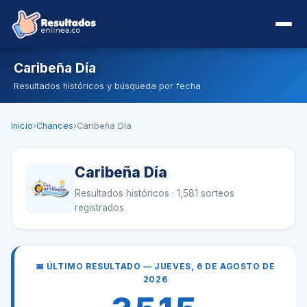
Caribeña Día
Resultados históricos y búsqueda por fecha
Inicio
›
Chances
›
Caribeña Día
Caribeña Día
Resultados históricos · 1,581 sorteos
registrados
📅 ÚLTIMO RESULTADO — JUEVES, 6 DE AGOSTO DE
2026