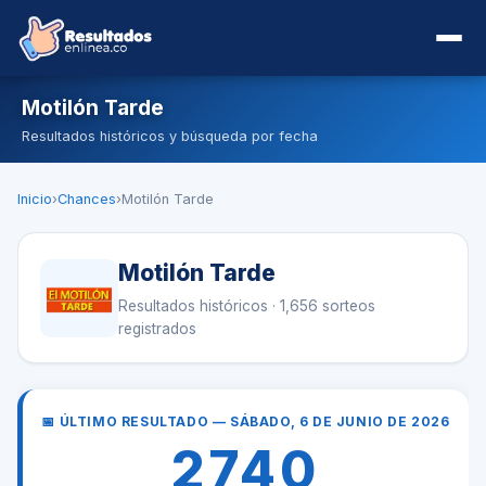
Motilón Tarde
Resultados históricos y búsqueda por fecha
Inicio
›
Chances
›
Motilón Tarde
Motilón Tarde
Resultados históricos · 1,656 sorteos
registrados
📅 ÚLTIMO RESULTADO — SÁBADO, 6 DE JUNIO DE 2026
2740