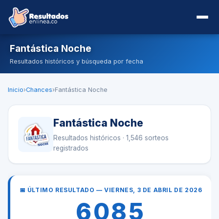
Fantástica Noche
Resultados históricos y búsqueda por fecha
Inicio
›
Chances
›
Fantástica Noche
Fantástica Noche
Resultados históricos · 1,546 sorteos
registrados
📅 ÚLTIMO RESULTADO — VIERNES, 3 DE ABRIL DE 2026
6085