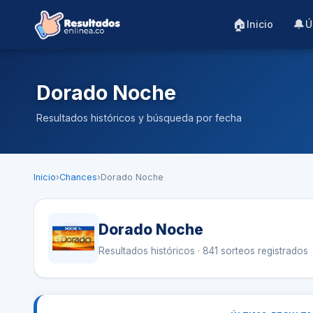
🏠
🔔
Inicio
Ú
Dorado Noche
Resultados históricos y búsqueda por fecha
Inicio
›
Chances
›
Dorado Noche
Dorado Noche
Resultados históricos · 841 sorteos registrados