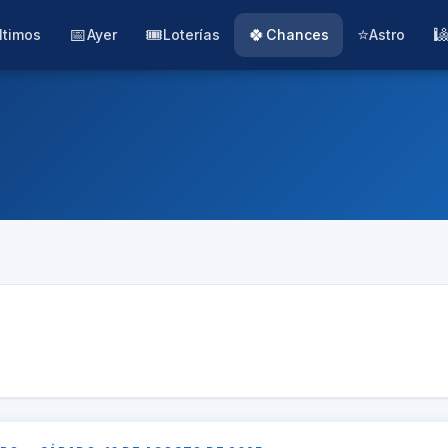
📅
🎟️
🍀
⭐

ltimos
Ayer
Loterías
Chances
Astro