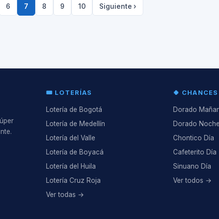
6
7
8
9
10
Siguiente ›
🎟️ LOTERÍAS
🍀 CHANCES
Lotería de Bogotá
Dorado Maña
Súper
Lotería de Medellín
Dorado Noch
nte.
Lotería del Valle
Chontico Día
Lotería de Boyacá
Cafeterito Día
Lotería del Huila
Sinuano Día
Lotería Cruz Roja
Ver todos →
Ver todas →