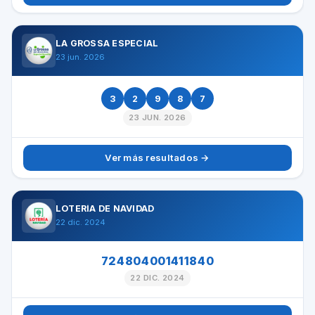
LA GROSSA ESPECIAL
23 jun. 2026
3
2
9
8
7
23 JUN. 2026
Ver más resultados →
LOTERÍA DE NAVIDAD
22 dic. 2024
724804001411840
22 DIC. 2024