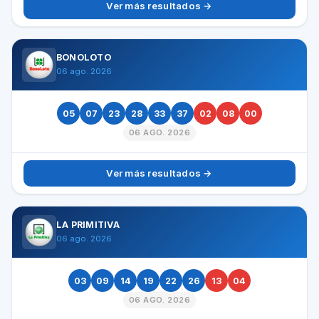
Ver más resultados →
BONOLOTO
06 ago. 2026
05
07
23
28
33
37
02
08
00
06 AGO. 2026
Ver más resultados →
LA PRIMITIVA
06 ago. 2026
03
09
14
19
22
26
13
04
06 AGO. 2026