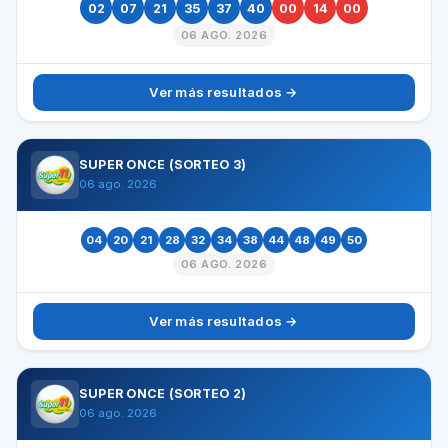
02
07
21
35
37
40
00
14
00
06 AGO. 2026
Ver más resultados →
SUPER ONCE (SORTEO 3)
06 ago. 2026
04
20
21
28
32
34
38
44
48
49
50
06 AGO. 2026
Ver más resultados →
SUPER ONCE (SORTEO 2)
06 ago. 2026