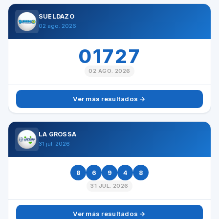
SUELDAZO
02 ago. 2026
01727
02 AGO. 2026
Ver más resultados →
LA GROSSA
31 jul. 2026
8
6
9
4
8
31 JUL. 2026
Ver más resultados →