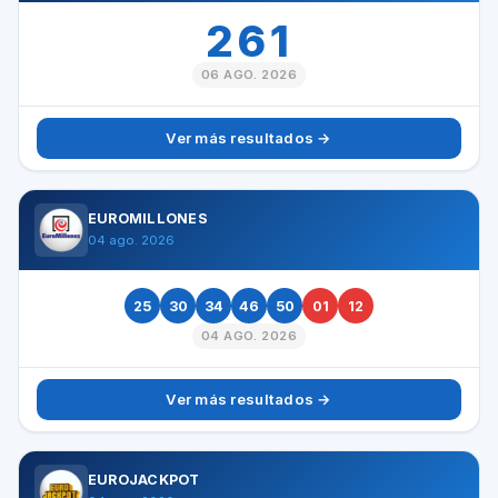
261
06 AGO. 2026
Ver más resultados →
EUROMILLONES
04 ago. 2026
25
30
34
46
50
01
12
04 AGO. 2026
Ver más resultados →
EUROJACKPOT