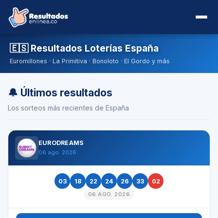
🇪🇸 Resultados Loterías España
Euromillones · La Primitiva · Bonoloto · El Gordo y más
🔔 Últimos resultados
Los sorteos más recientes de España
EURODREAMS
06 ago. 2026
03
18
22
24
26
33
02
06 AGO. 2026