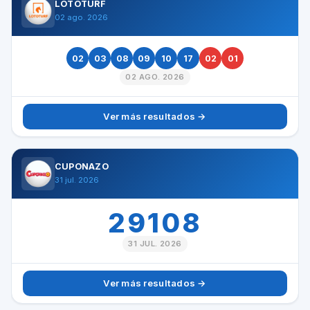
LOTOTURF
02 ago. 2026
02
03
08
09
10
17
02
01
02 AGO. 2026
Ver más resultados →
CUPONAZO
31 jul. 2026
29108
31 JUL. 2026
Ver más resultados →