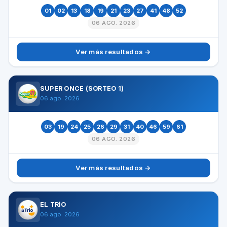
01
02
13
18
19
21
23
27
41
48
52
06 AGO. 2026
Ver más resultados →
SUPER ONCE (SORTEO 1)
06 ago. 2026
03
19
24
25
26
29
31
40
46
59
61
06 AGO. 2026
Ver más resultados →
EL TRÍO
06 ago. 2026