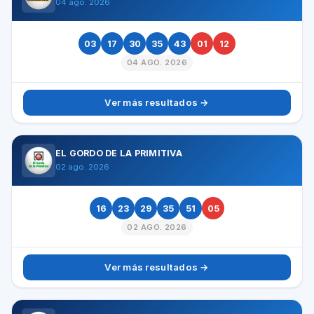
04 ago. 2026
03
17
30
35
43
01
12
04 AGO. 2026
Ver más resultados →
EL GORDO DE LA PRIMITIVA
02 ago. 2026
16
23
29
35
51
05
02 AGO. 2026
Ver más resultados →